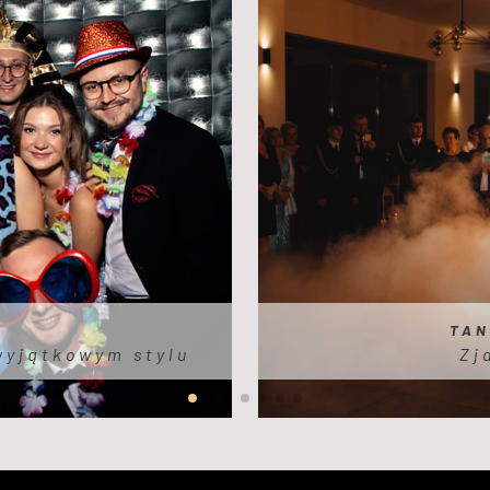
TAN
wyjątkowym stylu
Zj