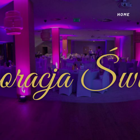
HOME
racja Świ