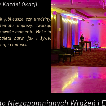
 Każdej Okazji
k jubileusze czy urodziny,
ematu imprezy, tworząc
ątkowość momentu. Może to
aleta barw, jak i żywe,
rgii i radości.
do Niezapomnianych Wrażeń i 