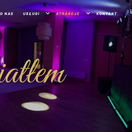
O NAS
USŁUGI
ATRAKCJE
KONTAKT
atłem