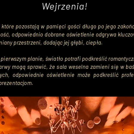
Wejrzenia!
 które pozostają w pamięci gości długo po jego zakończ
stość, odpowiednio dobrane oświetlenie odgrywa klucz
ny przestrzeni, dodając jej głębi, ciepła.

pierwszym planie, światło potrafi podkreślić romantycz
barwy mogą sprawić, że sala weselna zamieni się w baś
ch, odpowiednie oświetlenie może podkreślić profesj
 prezentacjom.